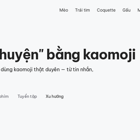
Mèo
Trái tim
Coquette
Gấu
M
chuyện" bằng kaomoji
dùng kaomoji thật duyên — từ tin nhắn,
phím
Tuyển tập
Xu hướng