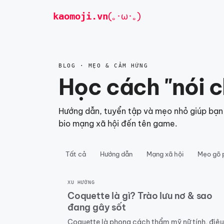
Chuyển
kaomoji
.vn
(｡･ω･｡)
đến
nội
dung
BLOG · MẸO & CẢM HỨNG
Học cách "nói 
Hướng dẫn, tuyển tập và mẹo nhỏ giúp bạn 
bio mạng xã hội đến tên game.
Tất cả
Hướng dẫn
Mạng xã hội
Mẹo gõ 
XU HƯỚNG
Coquette là gì? Trào lưu nơ & sao
đang gây sốt
Coquette là phong cách thẩm mỹ nữ tính, điệu