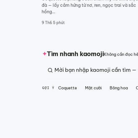
đà — lấy cảm hứng từ nơ, ren, ngọc trai và sắc
hồng…
9 Th6
5 phút
Tìm nhanh kaomoji
✦
Không cần đọc hết
Coquette
Mặt cười
Bông hoa
GỢI Ý