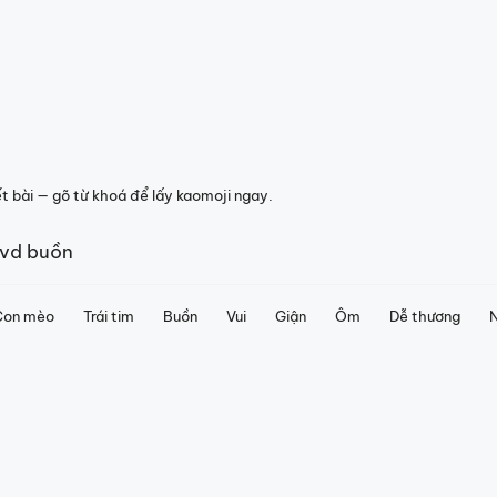
 bài — gõ từ khoá để lấy kaomoji ngay.
Con mèo
Trái tim
Buồn
Vui
Giận
Ôm
Dễ thương