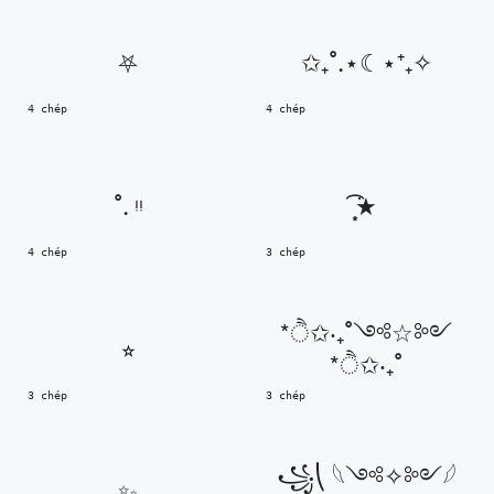
⛧
✩₊˚.⋆☾⋆⁺₊✧
4 chép
4 chép
˚. ᵎᵎ
͙͘͡★
4 chép
3 chép
*ੈ✩‧₊˚༺☆༻
⭐︎
*ੈ✩‧₊˚
3 chép
3 chép
꧁⎝ 𓆩༺✧༻𓆪
✨