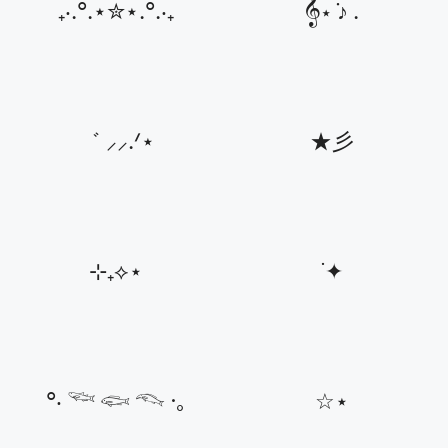
₊‧.°.⋆✮⋆.°.‧₊
𝄞⋆ ݁♪ .
゛ ⸝⸝.ᐟ⋆
★彡
⊹₊⟡⋆
˙✦
°‧ 𓆝 𓆟 𓆞 ·｡
☆⋆