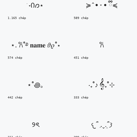
݁ ˖Ი𐑼⋆
≽^• ˕ • ྀི≼
1.165 chép
589 chép
⋆. 𐙚˚࿔ 𝐧𝐚𝐦𝐞 𝜗𝜚˚⋆
𐙚
574 chép
451 chép
⋆˚꩜｡
‧₊˚♪ 𝄞₊˚⊹
442 chép
333 chép
୨ৎ
𐔌՞ ܸ.ˬ.ܸ՞𐦯