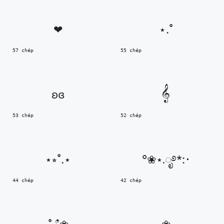
❤︎
⋆.˚
57 chép
55 chép
ʚɞ
𝄞
53 chép
52 chép
⋆⭒˚.⋆
°❀⋆.ೃ࿔*:･
44 chép
42 chép