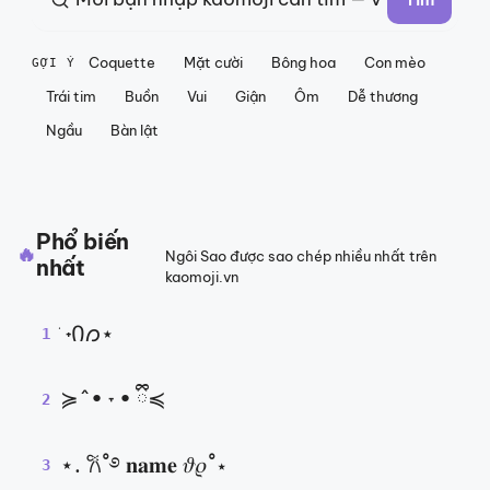
Coquette
Mặt cười
Bông hoa
Con mèo
GỢI Ý
Trái tim
Buồn
Vui
Giận
Ôm
Dễ thương
Ngầu
Bàn lật
Phổ biến
🔥
Ngôi Sao được sao chép nhiều nhất trên
nhất
kaomoji.vn
݁ ˖Ი𐑼⋆
1
≽^• ˕ • ྀི≼
2
⋆. 𐙚˚࿔ 𝐧𝐚𝐦𝐞 𝜗𝜚˚⋆
3