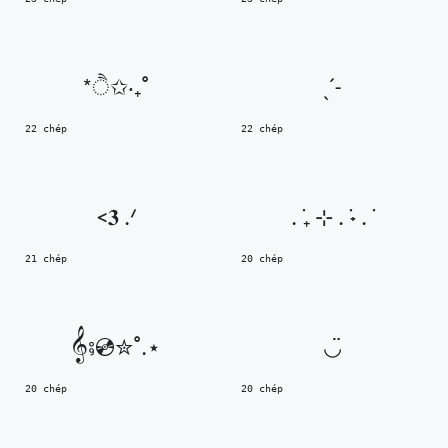
*ੈ✩‧₊˚
ˎˊ˗
22 chép
22 chép
<𝟑 .ᐟ
. ݁₊ ⊹ . ݁˖ . ݁
21 chép
20 chép
𝄞⨾💿✮˚.⋆
◡̈
20 chép
20 chép