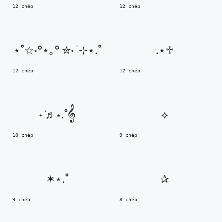
12 chép
12 chép
⋆˚☆˖°⋆｡° ✮˖ ࣪ ⊹⋆.˚
.⋆♱
12 chép
12 chép
˖ ݁♬⋆.˚𝄞
⟡
10 chép
9 chép
✶⋆.˚
✰
9 chép
8 chép