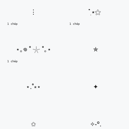
⋮
๋࣭ ⭑⚝
1 chép
1 chép
⋆｡𖦹 ˚ 𓇼 ˚｡⋆
✯
1 chép
⋆.˚⭒⋆
✦︎
✩
✧˖°.