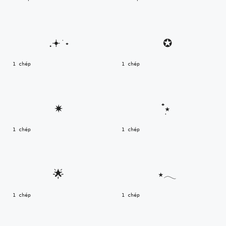
.𖥔 ݁ ˖
✪
1 chép
1 chép
✷
๋࣭⭑
1 chép
1 chép
🌟
⭑𓂃
1 chép
1 chép