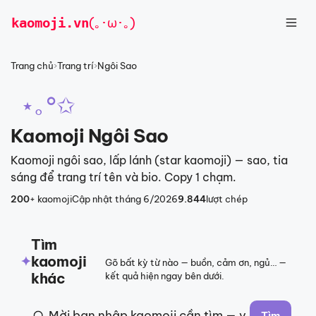
Chuyển
kaomoji
.vn
(｡･ω･｡)
đến
nội
dung
Trang chủ
›
Trang trí
›
Ngôi Sao
⋆｡°✩
Kaomoji Ngôi Sao
Kaomoji ngôi sao, lấp lánh (star kaomoji) — sao, tia
sáng để trang trí tên và bio. Copy 1 chạm.
200
+ kaomoji
Cập nhật tháng 6/2026
9.844
lượt chép
Tìm
kaomoji
✦
Gõ bất kỳ từ nào — buồn, cảm ơn, ngủ… —
khác
kết quả hiện ngay bên dưới.
Tìm