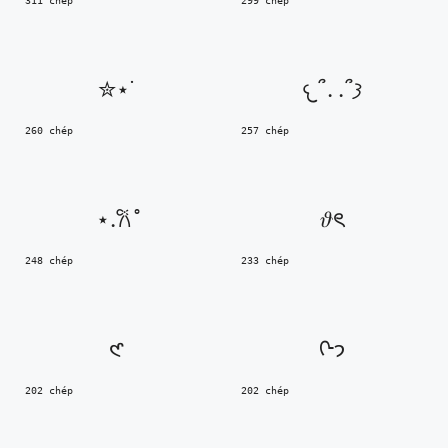
311 chép
299 chép
✮⋆˙
𐔌՞. .՞𐦯
260 chép
257 chép
⋆.𐙚 ̊
𝜗ৎ
248 chép
233 chép
𑣲
ᢉ𐭩
202 chép
202 chép