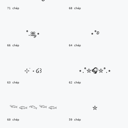
71 chép
68 chép
˚.🎀༘⋆
⋆˚࿔
66 chép
64 chép
⊹ ࣪ ˖ ໒꒱
⋆.˚✮🎧✮˚.⋆
63 chép
62 chép
𓆝 𓆟 𓆞 𓆝 𓆟
✮
60 chép
59 chép