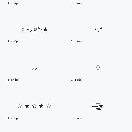
1 chép
1 chép
☆⋆｡𖦹°‧★
⋆.°
1 chép
1 chép
⸝⸝
♱
1 chép
1 chép
☆ ★ ✮ ★ ☆
—͟͟͞͞★
1 chép
1 chép