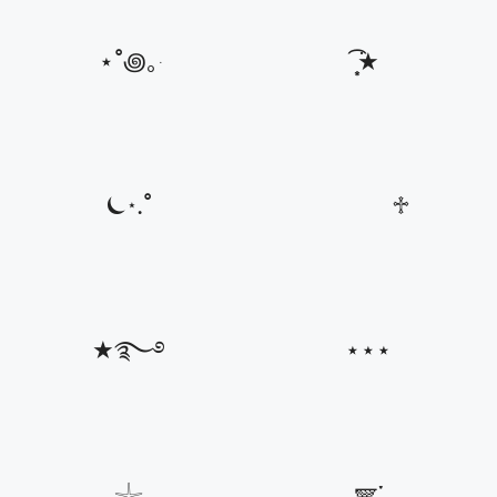
⋆˚꩜｡ּ
͙͘͡★
⏾⋆.˚
⠀ ⠀ ⠀ ⠀♱ ⠀
★࿐࿔
⋆⋆⋆
𓇼
ִֶָ🪽་༘