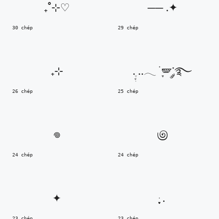
₊˚⊹♡
── .✦
30 chép
29 chép
₊⊹
ִֶָ. ..𓂃 ࣪ ִֶָ🪽་༘࿐
26 chép
25 chép
𖦹
಄
24 chép
24 chép
✦
ּ ֶָ֢.
23 chép
23 chép