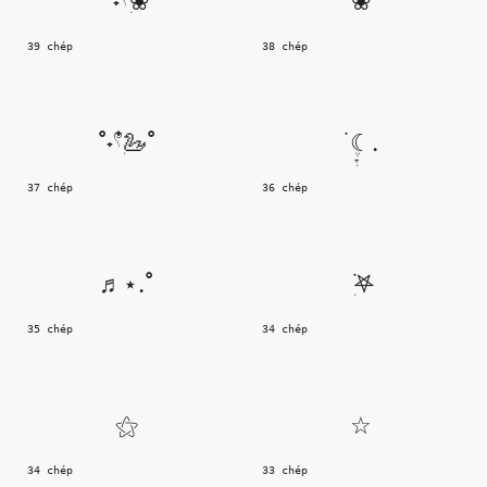
˚˖𓍢ִ໋❀
❀
39 chép
38 chép
˚˖𓍢ִ໋🦢˚
࣪ ִֶָ☾.
37 chép
36 chép
♬⋆.˚
ִ ࣪𖤐
35 chép
34 chép
⚝
☆
34 chép
33 chép