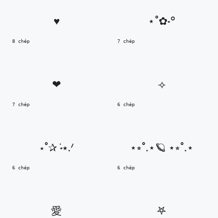
♥︎
⋆˚✿˖°
8 chép
7 chép
‪‪❤︎‬
⟢
7 chép
6 chép
⋆˚✰ ݁˖⭑.ᐟ
⋆⭒˚.⋆🪐 ⋆⭒˚.⋆
6 chép
6 chép
愛
𖤐