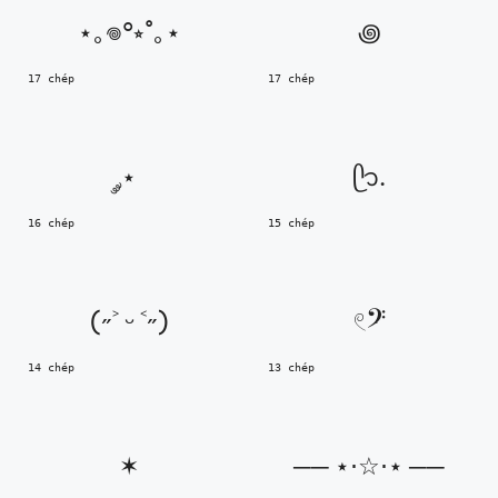
⋆｡𖦹°⭒˚｡⋆
꩜
17 chép
17 chép
༘⋆
ᥫ᭡.
16 chép
15 chép
(˶˃ ᵕ ˂˶)
𓏲ּ𝄢
14 chép
13 chép
✶
── ⋆⋅☆⋅⋆ ──