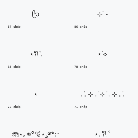
ᥫ᭡
⊹ ࣪ ˖
87 chép
86 chép
⋆𐙚 ̊.
⋆˙⟡
85 chép
78 chép
⋆
. ݁₊ ⊹ . ݁ ⟡ ݁ . ⊹ ₊ ݁.
72 chép
71 chép
🪼⋆｡𖦹°🫧⋆.ೃ࿔*:･
⋆. 𐙚 ˚