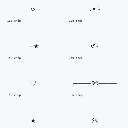
𖹭
.✦ ݁˖
183 chép
168 chép
ᯓ★
𑣲⋆
158 chép
150 chép
ㅤ♡
────୨ৎ────
145 chép
136 chép
★
۶ৎ