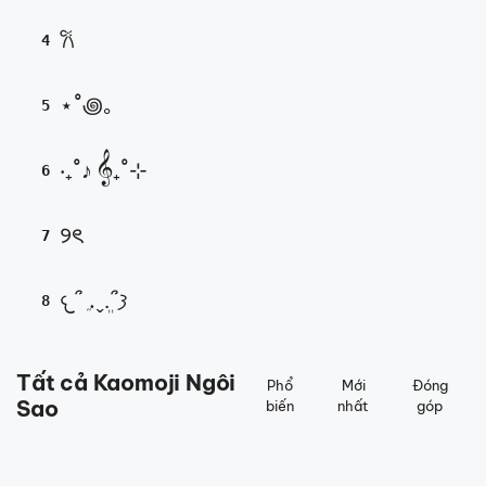
𐙚
4
⋆˚꩜｡
5
‧₊˚♪ 𝄞₊˚⊹
6
୨ৎ
7
𐔌՞ ܸ.ˬ.ܸ՞𐦯
8
Tất cả Kaomoji Ngôi
Phổ
Mới
Đóng
Sao
biến
nhất
góp