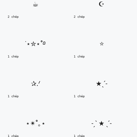
☕︎
☪︎
2 chép
2 chép
˙⋆✮⋆˚࿔
⭐
1 chép
1 chép
✰.ᐟ
★ˎˊ˗
1 chép
1 chép
⋆✴︎˚｡⋆
˗ˏˋ ★ ˎˊ˗
1 chép
1 chép