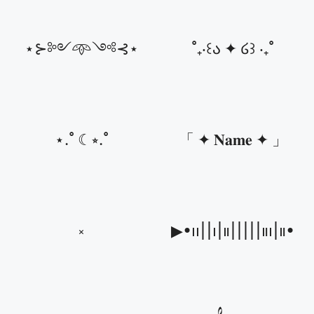
⋆⊱༻𖥸༺⊰⋆
˚₊‧꒰ა ✦ ໒꒱ ‧₊˚
⋆.˚ ☾⭒.˚
「 ✦ 𝐍𝐚𝐦𝐞 ✦ 」
༝
▶︎•၊၊||၊|။|||||။၊|။•