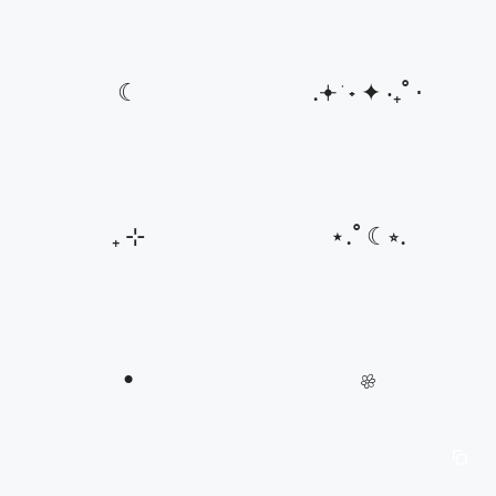
☾
.𖥔 ݁ ˖ ✦ ‧₊˚ ⋅
₊ ⊹
⋆.˚ ☾⭒.
•
𔓘