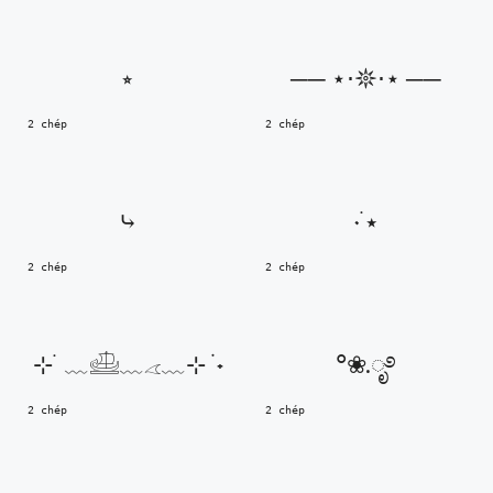
⭒
── ⋆⋅𖤓⋅⋆ ──
2 chép
2 chép
⤷
٠ ࣪⭑
2 chép
2 chép
⊹ ࣪ ﹏𓊝﹏𓂁﹏⊹ ࣪ ˖
°❀.ೃ࿔
2 chép
2 chép