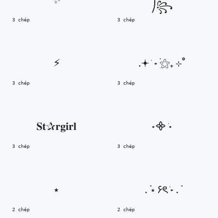
⎠꧂
3 chép
3 chép
⚡︎
.𖥔 ݁ ˖ִ ࣪⚝₊ ⊹˚
3 chép
3 chép
𝐒𝐭✰𝐫𝐠𝐢𝐫𝐥
˖᯽ ݁˖
3 chép
3 chép
⭑
‎ . ݁⋆ ۶ৎ ݁˖ . ݁
2 chép
2 chép