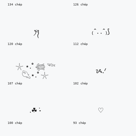
134 chép
126 chép
‎ꫂ᭪݁
₍^. .^₎⟆
120 chép
112 chép
𓇼 ⋆.˚ 𓆉 𓆝
ᝰ.ᐟ
𓆡⋆.˚ 𓇼
107 chép
102 chép
.☘︎ ݁˖
♡
100 chép
93 chép