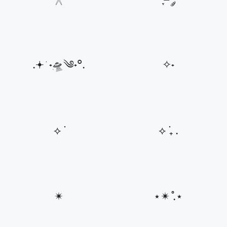
.𖥔 ݁ ˖ִ🛸༄˖°.
✧˖
⟡ ݁
⟡ ݁₊ .
✴
⋆✴︎ ̊.⋆