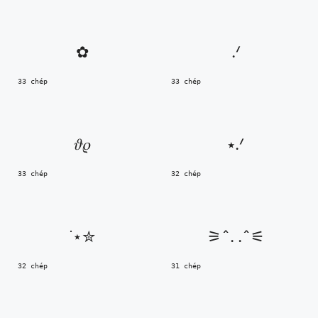
✿
.ᐟ
33 chép
33 chép
𝜗𝜚
⭑.ᐟ
33 chép
32 chép
˙⋆✮
⚞^. .^⚟
32 chép
31 chép