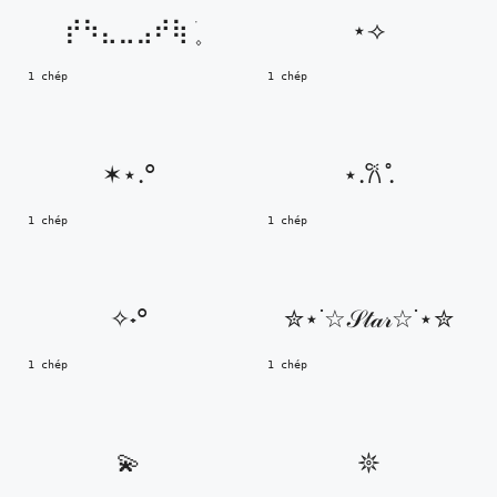
⡞⠳⣄⣀⣠⠞⢷ ֹ۪
⋆⟢
1 chép
1 chép
✶⋆.°
⋆.𐙚 ̊.
1 chép
1 chép
✧˖°
✮⋆˙☆𝒮𝓉𝒶𝓇☆˙⋆✮
1 chép
1 chép
💫
𖤓