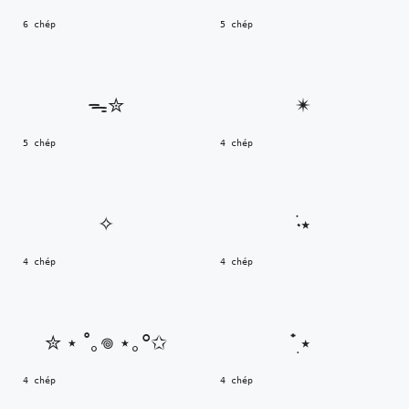
6 chép
5 chép
ᯓ✮
✴︎
5 chép
4 chép
✧
٠࣪⭑
4 chép
4 chép
✮ ⋆ ˚｡𖦹 ⋆｡°✩
๋࣭ ⭑
4 chép
4 chép