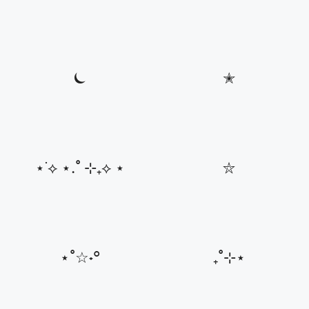
⏾
✭
⋆˙⟡ ⋆.˚ ⊹₊⟡ ⋆
⛥
⋆˚☆˖°
₊˚⊹⋆