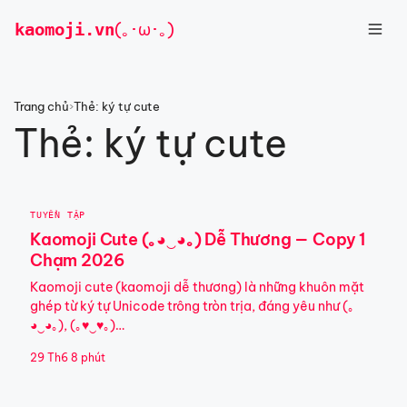
Chuyển
kaomoji
.vn
(｡･ω･｡)
đến
nội
dung
Trang chủ
›
Thẻ: ký tự cute
Thẻ:
ký tự cute
TUYỂN TẬP
Kaomoji Cute (｡◕‿◕｡) Dễ Thương — Copy 1
Chạm 2026
Kaomoji cute (kaomoji dễ thương) là những khuôn mặt
ghép từ ký tự Unicode trông tròn trịa, đáng yêu như (｡
◕‿◕｡), (｡♥‿♥｡)…
29 Th6
8 phút