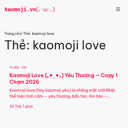
Chuyển
kaomoji
.vn
(｡･ω･｡)
đến
nội
dung
Trang chủ
›
Thẻ: kaomoji love
Thẻ:
kaomoji love
TUYỂN TẬP
Kaomoji Love (｡♥‿♥｡) Yêu Thương — Copy 1
Chạm 2026
Kaomoji love (hay kaomoji yêu) là những mặt chữ Nhật
thể hiện tình cảm — yêu thương, bắn tim, ôm hôn —…
30 Th6
7 phút